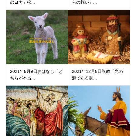
のヨナ」松...
らの救い」...
2021年5月9日おはなし「ど
2021年12月5日説教「光の
ちらが本当...
源である御...