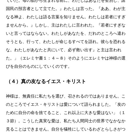
ていた。母の胎から生まれる前に、わたしはあなたを聖別し、諸
国民の預言者として立てた。』わたしは言った。『ああ、わが主
なる神よ、わたしは語る言葉を知りません。わたしは若者にすぎ
ませんから。』しかし、主はわたしに言われた。『若者にすぎな
いと言ってはならない。わたしがあなたを、だれのところへ遣わ
そうとも、行って、わたしが命じるすべてを語れ。彼らを恐れる
な。わたしがあなたと共にいて、必ず救い出す』と主は言われ
た。」（エレミヤ書１：４～８）そのようにエレミヤは神様の選
びを自分のものにしていくのです。
（４）真の友なるイエス・キリスト
神様は、無責任に私たちを選び、召されるのではありません。こ
のところでイエス・キリストは愛について語られました。「友の
ために自分の命を捨てること、これ以上に大きな愛はない」（１
３節）。こうした真実な愛は、私たち人間同士の世界でなかなか
見ることはできません。自分を犠牲にしているわざとらしさがつ