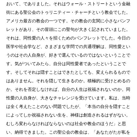
おいて、でありました。それはウォール・ストリートという金融
街にある聖公会のトゥリニティー・チャーチという教会でした。
アメリカ最古の教会の一つです。その教会の玄関に小さなパンフ
レットがあり、その冒頭にこの聖句が大きく記されていました。
それは、同性愛の人々を招くためのパンフレットでした。今日の
医学や社会学など、さまざまな学問での共通理解は、同性愛とい
うのはその人自身が、好きで選んでいるのではないということで
す。気がついてみたら、自分は同性愛者であったということで
す。そしてそれは隠すことはできたとしても、変えられるもので
はありません。それを隠して生きるのか。積極的に受けとめるの
か。それを否定しなければ、自分の人生は祝福されないのか。同
性愛の人自身が、大きなチャレンジを受けています。私は、当時
は全く考えたことのない問題でしたが、「本当の自分を隠すこと
によってしか祝福されない生を、神様は創造されるはずがない。
むしろ変わらなければならないのは社会や教会のほうだ」と思
い、納得できました。この聖公会の教会は、「あなたがたが私を