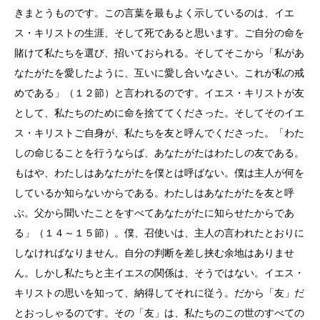
きまとうものです。この言葉を最もよく示しているのは、イエ
ス・キリストの生涯、そして死であると思います。ご自分の命を
賭けて私たちを選び、招いておられる。そしてそこから「私があ
なたがたを愛したように、互いに愛し合いなさい。これが私の戒
めである」（１２節）と言われるのです。イエス・キリストが友
として、私たちのために命を捨ててくださった。そしてそのイエ
ス・キリストご自身が、私たちを友と呼んでくださった。「わた
しの命じることを行うならば、あなたがたはわたしの友である。
もはや、わたしはあなたがたを僕とは呼ばない。僕は主人が何を
しているか知らないからである。わたしはあなたがたを友と呼
ぶ。父から聞いたことをすべてあなたがたに知らせたからであ
る」（１４～１５節）。僕、召使いは、主人の言われたとおりに
しなければなりません。自分の判断を差し挟む余地はありませ
ん。しかし私たちと主イエスの関係は、そうではない。イエス・
キリストの思いを知って、納得してそれに従う。だから「友」だ
とおっしゃるのです。その「友」は、私たちのこの世のすべての