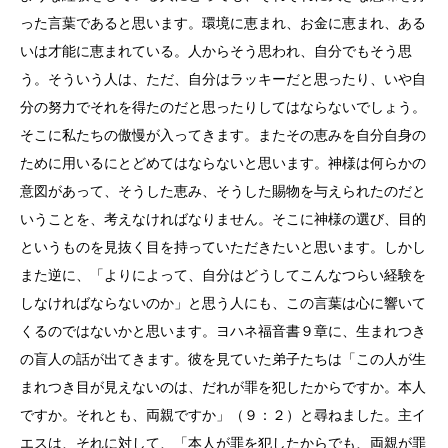
った言葉であると思います。環境に恵まれ、お金に恵まれ、ある
いは才能に恵まれている。人からそう思われ、自分でもそう思
う。そういう人は、ただ、自分はラッキーだと思ったり、いや自
分の努力でそれを得たのだと思ったりしてはならないでしょう。
そこに私たちの傲慢が入ってきます。またその恵みを自分自身の
ために用いるにとどめてはならないと思います。神様は何らかの
意図があって、そうした恵み、そうした賜物を与えられたのだと
いうことを、考えなければなりません。そこに神様の選び、目的
というものを見抜く目を持っていただきたいと思います。しかし
また逆に、「よりによって、自分はどうしてこんなつらい経験を
しなければならないのか」と思う人にも、この言葉は心に響いて
くるのではないかと思います。ヨハネ福音書９章に、生まれつき
の盲人の話が出てきます。彼を見ていた弟子たちは「この人が生
まれつき目が見えないのは、だれが罪を犯したからですか。本人
ですか。それとも、両親ですか」（９：２）と尋ねました。主イ
エスは、それに対して、「本人が罪を犯したからでも、両親が罪