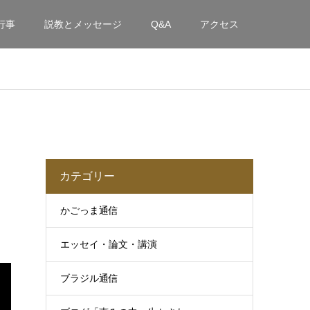
行事
説教とメッセージ
Q&A
アクセス
カテゴリー
かごっま通信
エッセイ・論文・講演
ブラジル通信