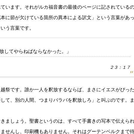
れています。それがルカ福音書の最後のページに記されている
底本に節が欠けている箇所の異本による訳文」という言葉があ
ういう言葉です。
放してやらねばならなかった。」
２３：１７
過越祭です。誰か一人を釈放するならば、まさにイエスがぴっ
否して、別の人間、つまりバラバを釈放しろ」と叫ぶのです。
おきましょう。聖書というのは、すべて手書きの写本で伝えら
りませんし、印刷機もありません。それはグーテンベルクまで