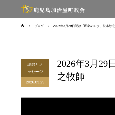
ブログ
2026年3月29日説教「民衆の叫び」松本敏
2026年3月
説教とメ
ッセージ
之牧師
2026.03.29