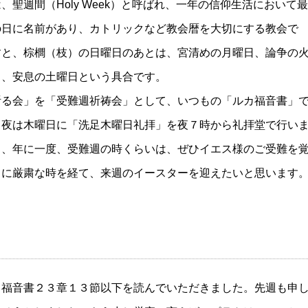
聖週間（Holy Week）と呼ばれ、一年の信仰生活において最
の日に名前があり、カトリックなど教会暦を大切にする教会で
すと、棕櫚（枝）の日曜日のあとは、宮清めの月曜日、論争の
日、安息の土曜日という具合です。
祈る会」を「受難週祈祷会」として、いつもの「ルカ福音書」
。夜は木曜日に「洗足木曜日礼拝」を夜７時から礼拝堂で行い
も、年に一度、受難週の時くらいは、ぜひイエス様のご受難を
うに厳粛な時を経て、来週のイースターを迎えたいと思います
カ福音書２３章１３節以下を読んでいただきました。先週も申