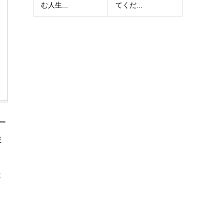
む人生...
てくだ...
ー
ほ
は
う