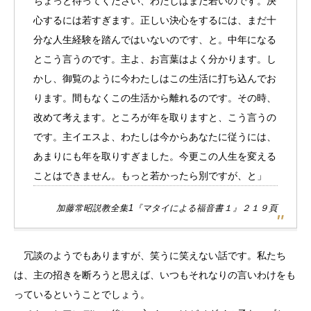
ちょっと待ってください、わたしはまだ若いのです。決
心するには若すぎます。正しい決心をするには、まだ十
分な人生経験を踏んではいないのです、と。中年になる
とこう言うのです。主よ、お言葉はよく分かります。し
かし、御覧のように今わたしはこの生活に打ち込んでお
ります。間もなくこの生活から離れるのです。その時、
改めて考えます。ところが年を取りますと、こう言うの
です。主イエスよ、わたしは今からあなたに従うには、
あまりにも年を取りすぎました。今更この人生を変える
ことはできません。もっと若かったら別ですが、と」
加藤常昭説教全集1『マタイによる福音書１』２１９頁
冗談のようでもありますが、笑うに笑えない話です。私たち
は、主の招きを断ろうと思えば、いつもそれなりの言いわけをも
っているということでしょう。