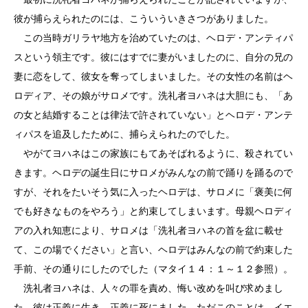
彼が捕らえられたのには、こういういきさつがありました。
この当時ガリラヤ地方を治めていたのは、ヘロデ・アンティパ
スという領主です。彼にはすでに妻がいましたのに、自分の兄の
妻に恋をして、彼女を奪ってしまいました。その女性の名前はヘ
ロディア、その娘がサロメです。洗礼者ヨハネは大胆にも、「あ
の女と結婚することは律法で許されていない」とヘロデ・アンテ
ィパスを追及したために、捕らえられたのでした。
やがてヨハネはこの家族にもてあそばれるように、殺されてい
きます。ヘロデの誕生日にサロメがみんなの前で踊りを踊るので
すが、それをたいそう気に入ったヘロデは、サロメに「褒美に何
でも好きなものをやろう」と約束してしまいます。母親ヘロディ
アの入れ知恵により、サロメは「洗礼者ヨハネの首を盆に載せ
て、この場でください」と言い、ヘロデはみんなの前で約束した
手前、その通りにしたのでした（マタイ１４：１～１２参照）。
洗礼者ヨハネは、人々の罪を責め、悔い改めを叫び求めまし
た。彼は正義に生き、正義に死にました。ただこのことは、イエ