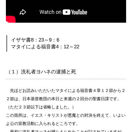
イザヤ書8：23～9：6
マタイによる福音書4：12～22
（１）洗礼者ヨハネの逮捕と死
先ほどお読みいただいたマタイによる福音書４章１２節から２
２節は、日本基督教団の本日と来週の２回分の聖書日課です。
（ただ２３節以下は省略しました。）
この箇所は、イエス・キリストが悪魔との対決を終えて、いよい
よ公の宣教活動に入られるところです。
最初に洗礼者ヨハネが捕らえられたことが記されていますが、