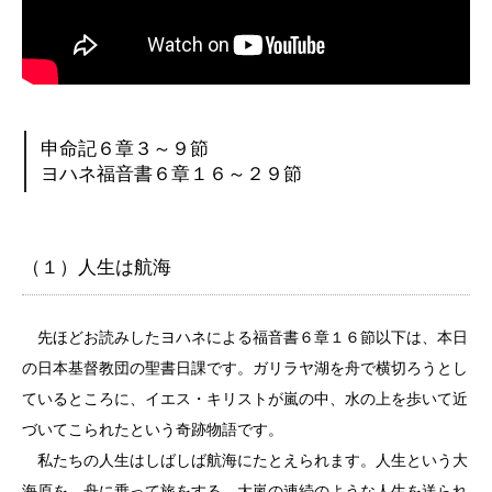
申命記６章３～９節
ヨハネ福音書６章１６～２９節
（１）人生は航海
先ほどお読みしたヨハネによる福音書６章１６節以下は、本日
の日本基督教団の聖書日課です。ガリラヤ湖を舟で横切ろうとし
ているところに、イエス・キリストが嵐の中、水の上を歩いて近
づいてこられたという奇跡物語です。
私たちの人生はしばしば航海にたとえられます。人生という大
海原を、舟に乗って旅をする。大嵐の連続のような人生を送られ