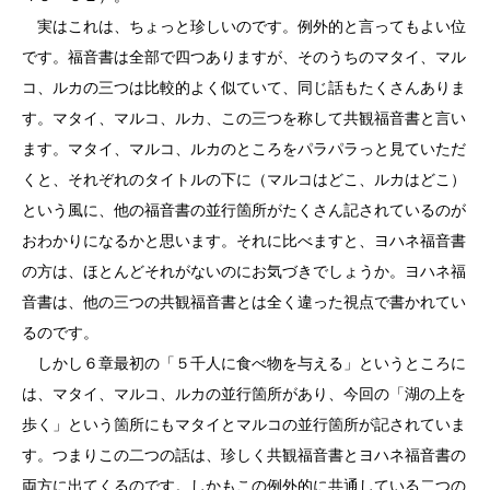
実はこれは、ちょっと珍しいのです。例外的と言ってもよい位
です。福音書は全部で四つありますが、そのうちのマタイ、マル
コ、ルカの三つは比較的よく似ていて、同じ話もたくさんありま
す。マタイ、マルコ、ルカ、この三つを称して共観福音書と言い
ます。マタイ、マルコ、ルカのところをパラパラっと見ていただ
くと、それぞれのタイトルの下に（マルコはどこ、ルカはどこ）
という風に、他の福音書の並行箇所がたくさん記されているのが
おわかりになるかと思います。それに比べますと、ヨハネ福音書
の方は、ほとんどそれがないのにお気づきでしょうか。ヨハネ福
音書は、他の三つの共観福音書とは全く違った視点で書かれてい
るのです。
しかし６章最初の「５千人に食べ物を与える」というところに
は、マタイ、マルコ、ルカの並行箇所があり、今回の「湖の上を
歩く」という箇所にもマタイとマルコの並行箇所が記されていま
す。つまりこの二つの話は、珍しく共観福音書とヨハネ福音書の
両方に出てくるのです。しかもこの例外的に共通している二つの