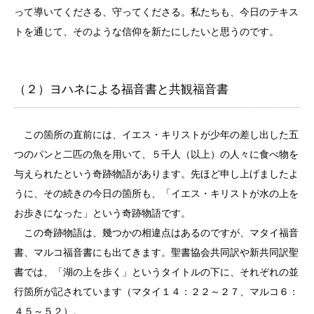
って導いてくださる、守ってくださる。私たちも、今日のテキス
トを通じて、そのような信仰を新たにしたいと思うのです。
（２）ヨハネによる福音書と共観福音書
この箇所の直前には、イエス・キリストが少年の差し出した五
つのパンと二匹の魚を用いて、５千人（以上）の人々に食べ物を
与えられたという奇跡物語があります。先ほど申し上げましたよ
うに、その続きの今日の箇所も、「イエス・キリストが水の上を
お歩きになった」という奇跡物語です。
この奇跡物語は、幾つかの相違点はあるのですが、マタイ福音
書、マルコ福音書にも出てきます。聖書協会共同訳や新共同訳聖
書では、「湖の上を歩く」というタイトルの下に、それぞれの並
行箇所が記されています（マタイ１４：２２～２７、マルコ６：
４５～５２）。