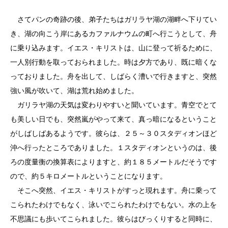
さてパンの奇跡の後、弟子たちはガリラヤ湖の湖畔へ下りてい
き、湖の向こう岸にあるカファルナウムの町へ行こうとして、舟
に乗り込みます。イエス・キリストは、山に登って祈るために、
一人別行動を取っておられました。時は夕方であり、既に暗くな
っておりました。舟を出して、しばらく漕いで行きますと、突然
強い風が吹いて、湖は荒れ始めました。
ガリラヤ湖の天気は変わりやすいと聞いています。青空でとて
も美しい日でも、突然嵐がやって来て、真っ暗になるということ
がしばしばあるようです。彼らは、２５～３０スタディオンほど
沖へ行ったところでありました。１スタディオンというのは、後
ろの度量衡の換算表によりますと、約１８５メートルだそうです
ので、約５キロメートルということになります。
そこへ突然、イエス・キリストがすっと現れます。舟に乗って
こられたわけでもなく、泳いでこられたわけでもない。水の上を
不思議にも歩いてこられました。彼らはびっくりすると同時に、