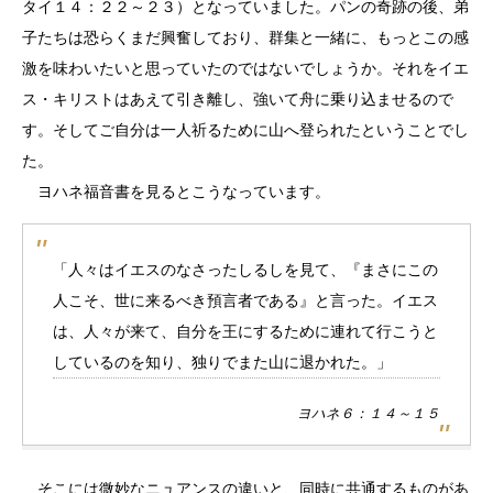
タイ１４：２２～２３）となっていました。パンの奇跡の後、弟
子たちは恐らくまだ興奮しており、群集と一緒に、もっとこの感
激を味わいたいと思っていたのではないでしょうか。それをイエ
ス・キリストはあえて引き離し、強いて舟に乗り込ませるので
す。そしてご自分は一人祈るために山へ登られたということでし
た。
ヨハネ福音書を見るとこうなっています。
「人々はイエスのなさったしるしを見て、『まさにこの
人こそ、世に来るべき預言者である』と言った。イエス
は、人々が来て、自分を王にするために連れて行こうと
しているのを知り、独りでまた山に退かれた。」
ヨハネ６：１４～１５
そこには微妙なニュアンスの違いと、同時に共通するものがあ