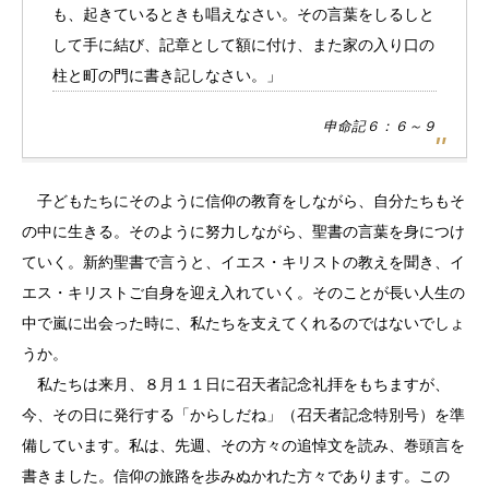
も、起きているときも唱えなさい。その言葉をしるしと
して手に結び、記章として額に付け、また家の入り口の
柱と町の門に書き記しなさい。」
申命記６：６～９
子どもたちにそのように信仰の教育をしながら、自分たちもそ
の中に生きる。そのように努力しながら、聖書の言葉を身につけ
ていく。新約聖書で言うと、イエス・キリストの教えを聞き、イ
エス・キリストご自身を迎え入れていく。そのことが長い人生の
中で嵐に出会った時に、私たちを支えてくれるのではないでしょ
うか。
私たちは来月、８月１１日に召天者記念礼拝をもちますが、
今、その日に発行する「からしだね」（召天者記念特別号）を準
備しています。私は、先週、その方々の追悼文を読み、巻頭言を
書きました。信仰の旅路を歩みぬかれた方々であります。この