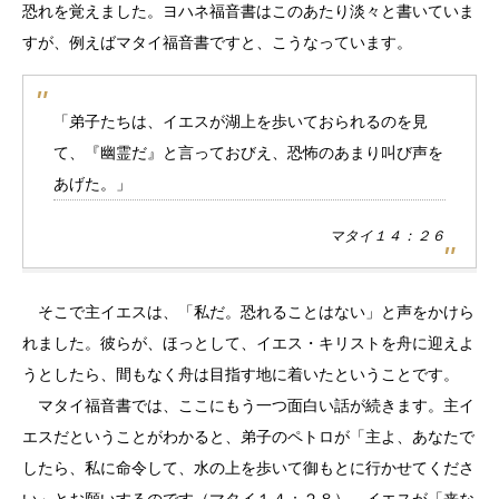
恐れを覚えました。ヨハネ福音書はこのあたり淡々と書いていま
すが、例えばマタイ福音書ですと、こうなっています。
「弟子たちは、イエスが湖上を歩いておられるのを見
て、『幽霊だ』と言っておびえ、恐怖のあまり叫び声を
あげた。」
マタイ１４：２６
そこで主イエスは、「私だ。恐れることはない」と声をかけら
れました。彼らが、ほっとして、イエス・キリストを舟に迎えよ
うとしたら、間もなく舟は目指す地に着いたということです。
マタイ福音書では、ここにもう一つ面白い話が続きます。主イ
エスだということがわかると、弟子のペトロが「主よ、あなたで
したら、私に命令して、水の上を歩いて御もとに行かせてくださ
い」とお願いするのです（マタイ１４：２８）。イエスが「来な