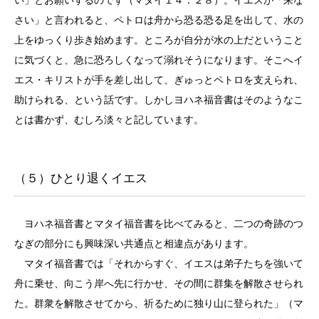
さい」と言われると、ペトロは舟から恐る恐る足を出して、水の
上をゆっくり歩き始めます。ところが自分が水の上だということ
に気づくと、急に恐ろしくなって溺れそうになります。そこへイ
エス・キリストが手を差し出して、ぎゅっとペトロを支えられ、
助けられる、という話です。しかしヨハネ福音書はそのようなこ
とは書かず、むしろ淡々と記しています。
（５）ひとり退くイエス
ヨハネ福音書とマタイ福音書を比べてみると、二つの奇跡のつ
なぎの部分にも興味深い共通点と相違点があります。
マタイ福音書では「それからすぐ、イエスは弟子たちを強いて
舟に乗せ、向こう岸へ先に行かせ、その間に群集を解散させられ
た。群衆を解散させてから、祈るために独り山に登られた」（マ