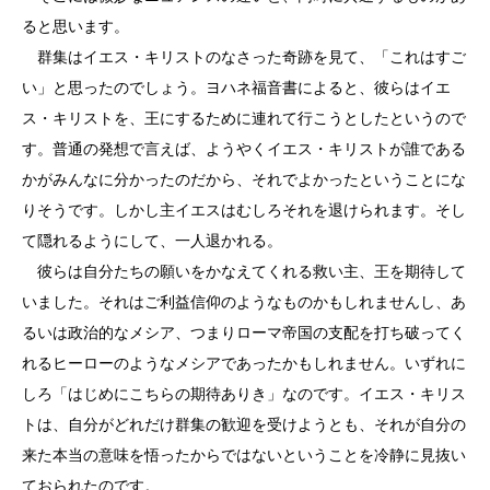
ると思います。
群集はイエス・キリストのなさった奇跡を見て、「これはすご
い」と思ったのでしょう。ヨハネ福音書によると、彼らはイエ
ス・キリストを、王にするために連れて行こうとしたというので
す。普通の発想で言えば、ようやくイエス・キリストが誰である
かがみんなに分かったのだから、それでよかったということにな
りそうです。しかし主イエスはむしろそれを退けられます。そし
て隠れるようにして、一人退かれる。
彼らは自分たちの願いをかなえてくれる救い主、王を期待して
いました。それはご利益信仰のようなものかもしれませんし、あ
るいは政治的なメシア、つまりローマ帝国の支配を打ち破ってく
れるヒーローのようなメシアであったかもしれません。いずれに
しろ「はじめにこちらの期待ありき」なのです。イエス・キリス
トは、自分がどれだけ群集の歓迎を受けようとも、それが自分の
来た本当の意味を悟ったからではないということを冷静に見抜い
ておられたのです。