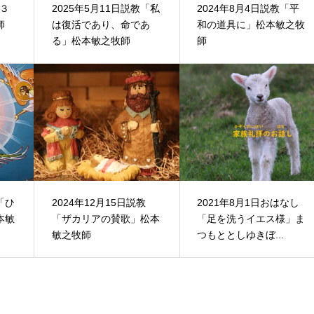
「３
2025年5月11日説教「私
2024年8月4日説教「平
師
は復活であり、命であ
和の道具に」松本敏之牧
る」松本敏之牧師
師
「ひ
2024年12月15日説教
2021年8月1日おはなし
本敏
「ザカリアの賛歌」松本
「足を洗うイエス様」ま
敏之牧師
つもととしゆきぼ...