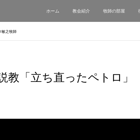
ホーム
教会紹介
牧師の部屋
本敏之牧師
9日説教「立ち直ったペトロ」