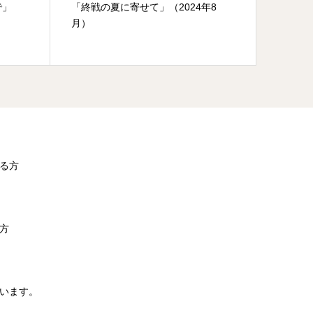
いで」
「終戦の夏に寄せて」（2024年8
2026
月）
講演会
なことな
る方
方
います。