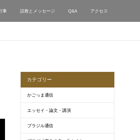
行事
説教とメッセージ
Q&A
アクセス
カテゴリー
かごっま通信
エッセイ・論文・講演
ブラジル通信