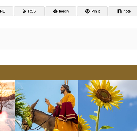
INE
RSS
feedly
Pin it
note