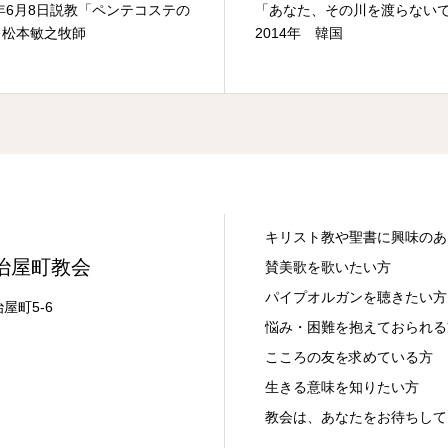
5年6月8日説教「ペンテコステの
「あなた、その川を渡らな
」松本敏之牧師
2014年 韓国
キリスト教や聖書に興味のあ
治屋町教会
賛美歌を歌いたい方
パイプオルガンを聴きたい方
治屋町5-6
悩み・困難を抱えておられる
こころの友を求めている方
生きる意味を知りたい方
教会は、あなたをお待ちして