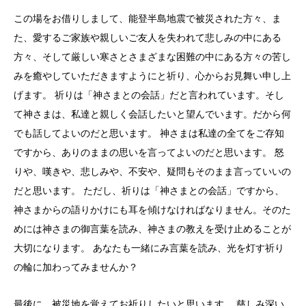
この場をお借りしまして、能登半島地震で被災された方々、ま
た、
愛するご家族や親しいご友人を失われて悲しみの中にある
方々、
そして厳しい寒さとさまざまな困難の中にある方々の苦し
みを癒や
していただきますようにと祈り、心からお見舞い申し上
げます。 祈りは「神さまとの会話」だと言われています。そし
て神さまは、
私達と親しく会話したいと望んでいます。
だから何
でも話してよいのだと思います。 神さまは私達の全てをご存知
ですから、
ありのままの思いを言ってよいのだと思います。 怒
りや、嘆きや、悲しみや、不安や、
疑問もそのまま言っていいの
だと思います。 ただし、祈りは「神さまとの会話」ですから、
神さまからの語りかけにも耳を傾けなければなりません。
そのた
めには神さまの御言葉を読み、
神さまの教えを受け止めることが
大切になります。 あなたも一緒にみ言葉を読み、
光を灯す祈り
の輪に加わってみませんか？
最後に、被災地を覚えてお祈りしたいと思います。 慈しみ深い