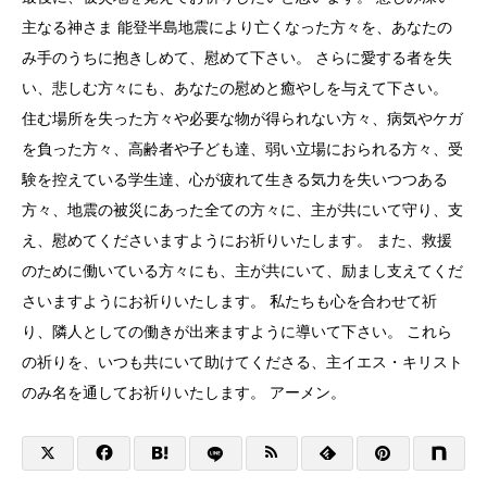
主なる神さま 能登半島地震により亡くなった方々を、
あなたの
み手のうちに抱きしめて、慰めて下さい。 さらに愛する者を失
い、悲しむ方々にも、
あなたの慰めと癒やしを与えて下さい。
住む場所を失った方々や必要な物が得られない方々、
病気やケガ
を負った方々、高齢者や子ども達、
弱い立場におられる方々、受
験を控えている学生達、
心が疲れて生きる気力を失いつつある
方々、
地震の被災にあった全ての方々に、主が共にいて守り、支
え、
慰めてくださいますようにお祈りいたします。 また、救援
のために働いている方々にも、主が共にいて、
励まし支えてくだ
さいますようにお祈りいたします。 私たちも心を合わせて祈
り、
隣人としての働きが出来ますように導いて下さい。 これら
の祈りを、いつも共にいて助けてくださる、主イエス・
キリスト
のみ名を通してお祈りいたします。 アーメン。