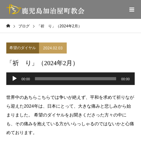
ブログ
「祈 り」（2024年2月）
希望のダイヤル
2024.02.03
「祈 り」（2024年2月）
音
声
00:00
00:00
プ
レ
ー
ヤ
世界中のあちらこちらでは争いが絶えず、
平和を求めて祈りなが
ー
ら迎えた2024年は、日本にとって、
大きな痛みと悲しみから始
まりました。 希望のダイヤルをお聞きくださった方々の中に
も、
その痛みを抱えている方がいらっしゃるのではないかと心痛
めてお
ります。