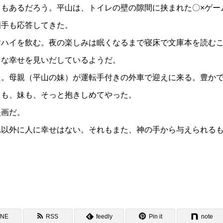
もあるだろう。平山は、トイレの壁の隙間に挟まれた〇×ゲー
相手も応答してきた。
酎ハイを飲む。夜の楽しみは眠くなるまで寝床で文庫本を読む
さな幸せを見いだしているようだ。
た。母親（平山の妹）が運転手付きの外車で迎えに来る。豊か
コも、妹も、そっと抱きしめてやった。
映画だ。
以外に人に幸せはない。それもまた、神の手から与えられる
INE
RSS
feedly
Pin it
note