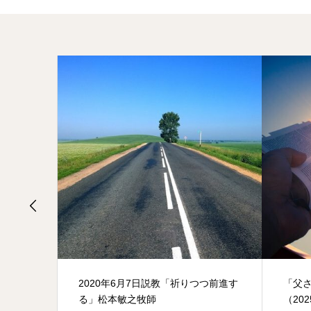
024年
2020年6月7日説教「祈りつつ前進す
「父
る」松本敏之牧師
（20