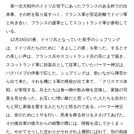
第一次大戦中のドイツ占領下にあったフランスのある村での出
来事。その村を取り返すべく、フランス軍が至近距離でドイツ軍
と向き合い、フランスの援軍としてスコットランド軍が参戦して
いる。
12月24日の夜、ドイツ兵となっていた歌手のシュプリング
は、ドイツ兵たちのために「きよしこの夜」を歌った。するとそ
の美しい声は、フランス兵やスコットランド兵の耳にまで届き、
スコットランド軍に担架兵として従軍していたパーマー神父は、
バグパイプの伴奏で応じた。シュプリングは、歌いながら陣営か
ら出て来た。それを機に３軍の将校が出て来て、「クリスマス休
戦」が実現する。兵士たちは食べ物や飲み物を交換し、家族の写
真を見せ合った。お互いに憎い敵だと思っていた人たちも自分た
ちと同じ家族を愛する人たちだと悟るのである。パーマー神父
は、皆のためにミサを行い、死者を葬る祈りをささげてあげた。
その後自軍の後方からの砲撃の際には、情報を流してかくまっ
た。やがてそうした交わりがそれぞれ上層部にばれて、別の前線