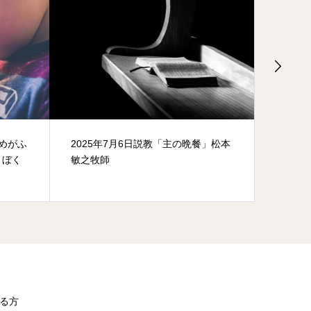
あめがふ
2025年7月6日説教「主の晩餐」松本
聖書買
きぼく
敏之牧師
る方