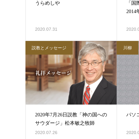
うらめしや
「国
201
2020.07.31
2020.
説教とメッセージ
川柳
2020年7月26日説教「神の国への
パソ
サウダージ」松本敏之牧師
2020.07.26
2020.