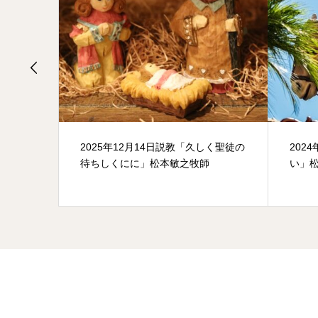
の逃亡」
2025年12月14日説教「久しく聖徒の
202
待ちしくにに」松本敏之牧師
い」