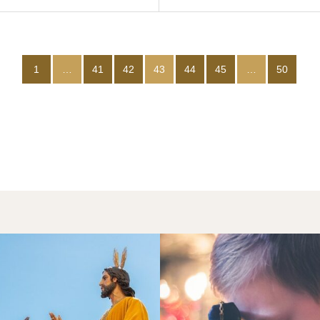
1
…
41
42
43
44
45
…
50