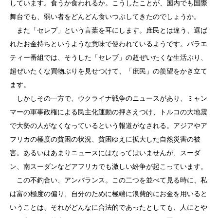
しています。食うか食われるか。こうしたことが、国内でも国際
舞台でも、弱い者をどんどん食いつぶしてきたのでしょうか。
また「セレブ」という言葉を耳にします。庶民とは違う、選ば
れたお金持ちというような意味で使われているようです。バラエ
ティー番組では、そうした「セレブ」の超ぜいたくな生活ぶり、
超ぜいたくな買物ぶりを見せつけて、「庶民」の羨望をかき立て
ます。
しかしその一方で、ウクライナ戦争のニュースがあり、ミャン
マーの軍事政権による民主化運動の押さえつけ、トルコの大地震
で大勢の人がなくなっているという報道がなされる。アジアやア
フリカの極度の貧困の状況、貧困ゆえに拡大した自然災害の被
害。あるいはあまりニュースにはなってはいませんが、スーダ
ン、南スーダンなどアフリカでも激しい紛争が起こっています。
この不釣合い、アンバランス。この二つを並べて見る時に、私
は富の極度の偏り、自分のために極端に浪費的にお金を用いると
いうことは、それがどんなに合法的であったとしても、人にとや