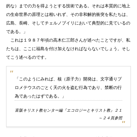
的な）までの力を得ようとする技術である。それは本質的に地上
の生命世界の原理とは相いれず、その非和解的衝突を私たちは、
広島、長崎、そしてチェルノブイリにおいて典型的に見ているの
である。」
これは１９８７年頃の高木仁三郎さんが述べたことですが、私
たちは、ここに福島を付け加えなければならないでしょう。そし
てこう述べるのです。
「このようにみれば、核（原子力）開発は、文字通りプ
ロメテウスのごとく天の火を盗む行為であり、禁断の行
為であったはずである。」
富阪キリスト教センター編『エコロジーとキリスト教』２１
～２４頁参照