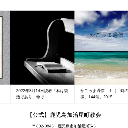
2022年8月14日説教「私は復
かごっま通信 １（「時の
活であり、命で...
徴」144号、2015...
【公式】鹿児島加治屋町教会
〒892-0846 鹿児島市加治屋町5-6