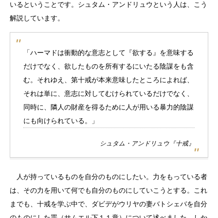
いるということです。シュタム・アンドリュウという人は、こう
解説しています。
「ハーマドは衝動的な意志として『欲する』を意味する
だけでなく、欲したものを所有するにいたる陰謀をも含
む。それゆえ、第十戒が本来意味したところによれば、
それは単に、意志に対してむけられているだけでなく、
同時に、隣人の財産を得るために人が用いる暴力的陰謀
にも向けられている。」
シュタム・アンドリュウ『十戒』
人が持っているものを自分のものにしたい。力をもっている者
は、その力を用いて何でも自分のものにしていこうとする。これ
までも、十戒を学ぶ中で、ダビデがウリヤの妻バトシェバを自分
のものにした罪（サムエル下１１章）について述べました。しか