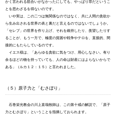
かく言われる筋合いがなかったにしても、やっぱり罪だというこ
とを思わざるを得ないのです。
いや実は、この二つは無関係なのではなく、共に人間の貪欲か
ら生み出される世界の表と裏だと言えるのではないでしょうか。
「セレブ」の世界を作り上げ、それを維持したり、羨望したりす
ることが、もう一方で、極度の貧困や戦争やテロを、直接的、間
接的にもたらしているのです。
イエス様は、「あらゆる貪欲に気をつけ、用心しなさい。有り
余るほどの物を持っていても、人の命は財産にはよらないからで
ある」（ルカ１２：１５）と言われました。
（５）原子力と「むさぼり」
石巻栄光教会の川上直哉牧師は、この第十戒の解説で、「原子
力とむさぼり」ということを指摘しておられます。