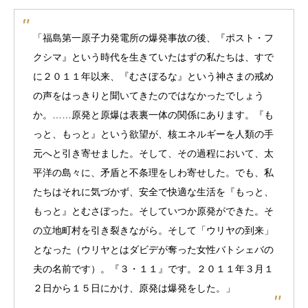
「福島第一原子力発電所の爆発事故の後、『ポスト・フ
クシマ』という時代を生きていたはずの私たちは、すで
に２０１１年以来、『むさぼるな』という神さまの戒め
の声をはっきりと聞いてきたのではなかったでしょう
か。……原発と原爆は表裏一体の関係にあります。『も
っと、もっと』という欲望が、核エネルギーを人類の手
元へと引き寄せました。そして、その過程において、太
平洋の島々に、矛盾と不条理をしわ寄せした。でも、私
たちはそれに気づかず、安全で快適な生活を『もっと、
もっと』とむさぼった。そしていつか原発ができた。そ
の立地町村を引き裂きながら。そして「ウリヤの到来」
となった（ウリヤとはダビデが奪った女性バトシェバの
夫の名前です）。『３・１１』です。２０１１年３月１
２日から１５日にかけ、原発は爆発をした。」