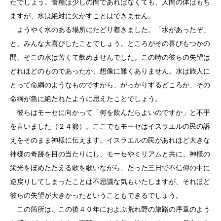
たでしょう。食糧は少しの間であればなくても、人間の体はもち
ますが、水は絶対に欠かすことはできません。
ようやく水のある場所にたどり着きました。「水があったぞ」
と、みんな大喜びしたことでしょう。ところがその喜びもつかの
間、そこの水は苦くて飲めませんでした。この時の彼らの失望は
どれほどのものであったか、想像に難くありません。水は旅人に
とって命綱のようなものですから、がっかりするどころか、その
命綱が急に絶たれたように思えたことでしょう。
彼らはモーセに向かって「何を飲んだらよいのですか」と不平
を言いました（２４節）。ここでもモーセはイスラエルの民の訴
えをそのまま神様に伝えます。イスラエルの民があれほど大きな
神様の奇跡を目の当たりにし、モーセやミリアムと共に、神様の
栄光をほめたたえる歌を歌いながら、たった三日で不信仰の中に
逆戻りしてしまったことは不思議な気もいたしますが、それほど
彼らの失望が大きかったということもできるでしょう。
この箇所は、この後４０年におよぶ荒れ野の旅路の序章のよう