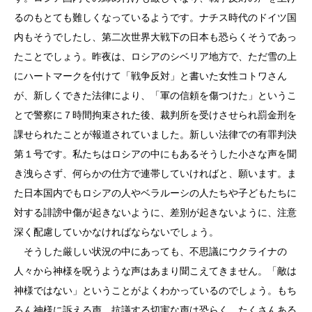
るのもとても難しくなっているようです。ナチス時代のドイツ国
内もそうでしたし、第二次世界大戦下の日本も恐らくそうであっ
たことでしょう。昨夜は、ロシアのシベリア地方で、ただ雪の上
にハートマークを付けて「戦争反対」と書いた女性コトワさん
が、新しくできた法律により、「軍の信頼を傷つけた」というこ
とで警察に７時間拘束された後、裁判所を受けさせられ罰金刑を
課せられたことが報道されていました。新しい法律での有罪判決
第１号です。私たちはロシアの中にもあるそうした小さな声を聞
き洩らさず、何らかの仕方で連帯していければと、願います。ま
た日本国内でもロシアの人やベラルーシの人たちや子どもたちに
対する誹謗中傷が起きないように、差別が起きないように、注意
深く配慮していかなければならないでしょう。
そうした厳しい状況の中にあっても、不思議にウクライナの
人々から神様を呪うような声はあまり聞こえてきません。「敵は
神様ではない」ということがよくわかっているのでしょう。もち
ろん神様に訴える声、抗議する切実な声は恐らく、たくさんある