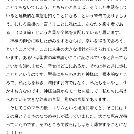
ことでもないでしょう。どちらかと言えば、そうした生活をして
いると危機的な事態を招くことになる、という警告でありましょ
う。むしろ最後の一言「まことに私は主、あなたを癒す者であ
る」（２６節）という言葉が全体を支配していると思います。
神様の御心に即した歩みをするならば、幸いを得るであろう、
ということです。ここに人生の大きな指針が与えられていると思
います。あるいは聖書の幸福論がここに記されていると言っても
よいかも知れません。幸せはどこにあるか、それは神と共に歩む
ことだというのです。聖書にあらわされた神様は、根本的なとこ
ろで、私たちを裁き、滅ぼすお方ではなく、私たちをいやし、生
かすお方なのです。神様自身からモーセを通して、私たちに与え
られている大きな約束の言葉、慰めの言葉であります。
そしてこのマラの後、エリムという場所に着くと、そこには１
２の泉と７０本のなつめやしが茂っていました。大きな恵みが待
っていたのです。そのところで彼らはしばらく滞在することにな
りました。