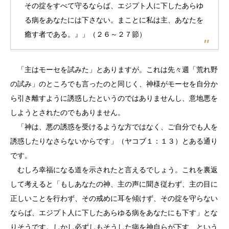
その掟をすべて守るならば、エジプト人に下したあらゆ
る病をあなたには下さない。まことに私は主、あなたを
癒す者である。』」（２６～２７節）
「主はモーセを試みた」とありますが。これは先々週「荒れ野
の試み」のところでも言ったのと同じく、神様がモーセを自分か
ら引き離すように誘惑したというのではありませんし、意地悪を
しようとされたのでもありません。
「神は、悪の誘惑を受けるような方ではなく、ご自分でも人を
誘惑したりなさらないからです」（ヤコブ１：１３）とある通り
です。
むしろ幸福になる道を示されたと言えるでしょう。これを裏返
して考えると「もしあなたの神、主の声に聞き従わず、主の目に
正しいことを行わず、その戒めに耳を傾けず、その掟を守らない
ならば、エジプト人に下したあらゆる病をあなたにも下す」とな
りそうです。しかし必ずしもそうした病を神自らが下す、という