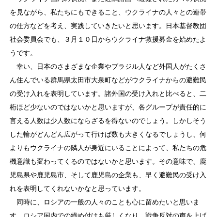
を見ながら、私たちにもできること、ウクライナの人々との連帯
の仕方などを考え、実践していきたいと思います。日本基督教団
社会委員会でも、３月１０日からウクライナ救援募金を始めたよ
うです。
幸い、日本のさまざまな企業やブラジル人など外国人がたくさ
ん住んでいる群馬県太田市大泉町などがウクライナからの避難民
の受け入れを表明しています。諸外国の受け入れと比べると、二
桁ほど少ないのではないかと思いますが、各グループが責任的に
言える人数は少人数にならざるを得ないのでしょう。しかしそう
した輪がどんどん広がって行けば数も大きくなるでしょうし、何
よりもウクライナの隣人が身近にいることによって、私たちの危
機意識も変わってくるのではないかと思います。その意味で、鹿
児島県や鹿児島市、そして鹿児島の企業も、早く避難民の受け入
れを表明してくれないかなと思っています。
同時に、ロシアの一般の人々のことも心に留めたいと思いま
す。ロシア国内での締め付けも厳しくなり、戦争反対の声を上げ