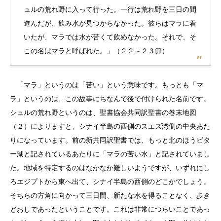
ュルの荒れ野に入って行った。一行は荒れ野を三日の間
進んだが、飲み水が見つからなかった。彼らはマラに着
いたが、マラでは水が苦くて飲めなかった。それで、そ
この名はマラと呼ばれた。」（２２～２３節）
「マラ」というのは「苦い」という意味です。もっとも「マ
ラ」というのは、この故事にちなんで後で付けられた名前です。
シュルの荒れ野というのは、聖書協会共同訳聖書の巻末地図
（２）によりますと、シナイ半島の西側のスエズ湾側の中央あた
りになっています。前の新共同訳聖書では、もっと北のほうビタ
ー湖と記されているあたりに「マラの苦い水」と記されていまし
た。地域を特定するのはなかなか難しいようですが、いずれにし
ろエジプトから東へ出て、シナイ半島の西側のどこかでしょう。
そちらの方角に向かって三日間、新たな水を得ることなく、歩き
どおしであったということです。これは非常につらいことであっ