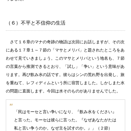
（６）不平と不信仰の生活
さて１６章のマナの奇跡の物語は次回にお話しますが、その次
にある１７章１～７節の「マサとメリバ」と題されたところをあ
わせて見ていきましょう。このマサとメリバという地名も、７節
の言葉から推測できるとおり、「試し」「争い」という意味があ
ります。再び飲み水の話です。彼らはシンの荒れ野を出発し、旅
を重ねて、レフィディムという所に宿営しました。しかしまた水
の問題に直面します。今回は水そのものがありませんでした。
「民はモーセと言い争いになり、『飲み水をください』
と言った。モーセは彼らに言った。『なぜあなたがたは
私と言い争うのか。なぜ主を試すのか。』」（２節）