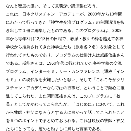
なんと密度の濃い、そして意義深い講演集だろう。
これは、日本クリスチャン・アカデミーが、2009年から10年間
にわたって行ってきた「神学生交流プログラム」の主題講演を抜
き出して１冊に編集したものである。このプログラムは、2009
年から毎年3月に2泊3日の日程で、教派・教団の枠を越えて各神
学校から推薦されてきた神学生たち（原則各２名）を対象として
行われてきたものであり、プログラムの仕掛け人は戒能信生さん
である。戒能さんは、1960年代に行われていた各神学校の交流
プログラム、インターセミナリー・カンファレンス（通称「イン
セミ」）の現代版を実施したいと願い、そして「これこそがクリ
スチャン・アカデミーならではの行事だ」ということで熱心に推
進してこられた。また関田寛雄さんは、このプログラムに「校
長」としてかかわってこられたが、「はじめに」において、これ
から牧師・神父になろうとする人に向かって話してこられたこと
を５つのポイントでまとめておられる。これは現役の牧師・神父
たちにとっても、慰めと励ましに満ちた言葉である。