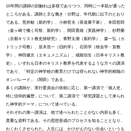
10年間の講師の顔触れは多様でありつつ、同時に一本筋が通った
ところがある。講師と主な働き・分野は、年代順に以下のとおり
である。荒井献（新約学）、小林哲夫（茶道裏千家）、本田哲郎
（釜ヶ崎で働く司祭、新約学）、関田寛雄（実践神学）、杉野榮
（京都キリスト教史跡研究）、青野太潮（新約学）、森一弘（カ
トリック司教）、並木浩一（旧約学）、石田学（牧会学・宣教
学）、神田健次（エキュメニズム）、戒能信生（日本キリスト教
史）。いずれも日本のキリスト教界を代表するような方々の講演
であり、「特定の神学校の教育だけでは得られない神学的精髄の
オンパレード」（関田）である。
多くの講師が、実行委員会の依頼に応じ、第一講演で「個人史、
特に信仰的遍歴」について、第二講演で「研究課題として来られ
た神学的テーマ」について述べている。
それぞれの第一講演は、他で述べられたことがない内容も多く、
貴重な資料である。その思想形成のプロセスを知ることとなり、
わくわくさせられた。人生には、かけがえのない出会いというも