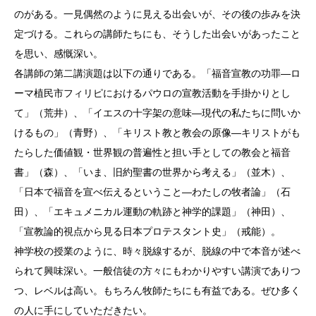
のがある。一見偶然のように見える出会いが、その後の歩みを決
定づける。これらの講師たちにも、そうした出会いがあったこと
を思い、感慨深い。
各講師の第二講演題は以下の通りである。「福音宣教の功罪―ロ
ーマ植民市フィリピにおけるパウロの宣教活動を手掛かりとし
て」（荒井）、「イエスの十字架の意味―現代の私たちに問いか
けるもの」（青野）、「キリスト教と教会の原像―キリストがも
たらした価値観・世界観の普遍性と担い手としての教会と福音
書」（森）、「いま、旧約聖書の世界から考える」（並木）、
「日本で福音を宣べ伝えるということ―わたしの牧者論」（石
田）、「エキュメニカル運動の軌跡と神学的課題」（神田）、
「宣教論的視点から見る日本プロテスタント史」（戒能）。
神学校の授業のように、時々脱線するが、脱線の中で本音が述べ
られて興味深い。一般信徒の方々にもわかりやすい講演でありつ
つ、レベルは高い。もちろん牧師たちにも有益である。ぜひ多く
の人に手にしていただきたい。