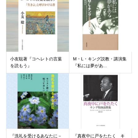
小友聡著『コヘレトの言葉
M・L・キング説教・講演集
を読もう』
『私には夢があ...
『洗礼を受けるあなたに－
『真夜中に戸をたたく キ