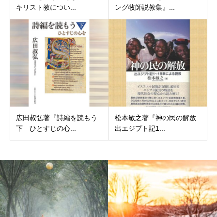
キリスト教につい...
ング牧師説教集』...
広田叔弘著『詩編を読もう
松本敏之著『神の民の解放
下 ひとすじの心...
出エジプト記1...